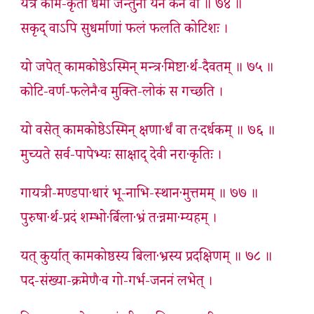
यत्र काम-कृतो धर्मो जन्तुना येन केन वा ॥ ७४ ॥
सकृद् वाऽपि सुधर्माणां फलं फलति कोटिशः ।
यो जपेत् कामकोष्ठेऽस्मिन् मन्त्र·मिष्टा·र्थ-दैवतम् ॥ ७५ ॥
कोटि-वर्ण-फलेनै·व मुक्ति-लोकं स गच्छति ।
यो वसेत् कामकोष्ठेऽस्मिन् क्षणा·र्धं वा त·दर्धकम् ॥ ७६ ॥
मुच्यते सर्व-पापेभ्यः साक्षाद् देवी नरा·कृतिः ।
गायत्री-मण्डपा·धारं भू-नाभि-स्थान·मुत्तमम् ॥ ७७ ॥
पुरुषा·र्थ-प्रदं शम्भो·र्बिला·भ्रं त·न्नमा·म्यहम् ।
यत् कुर्यात् कामकोष्ठस्य बिला·भ्रस्य प्रदक्षिणम् ॥ ७८ ॥
पद-संख्या-क्रमेणै·व गो-गर्भ-जननं लभेत् ।