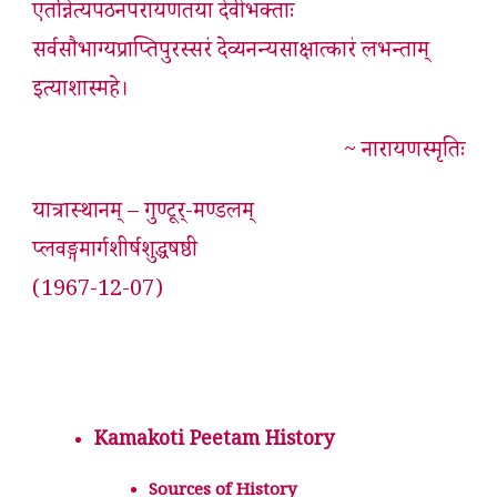
एतन्नित्यपठनपरायणतया देवीभक्ताः
सर्वसौभाग्यप्राप्तिपुरस्सरं देव्यनन्यसाक्षात्कारं लभन्ताम्
इत्याशास्महे।
~ नारायणस्मृतिः
यात्रास्थानम् – गुण्टूर्-मण्डलम्
प्लवङ्गमार्गशीर्षशुद्धषष्ठी
(1967-12-07)
Kamakoti Peetam History
Sources of History