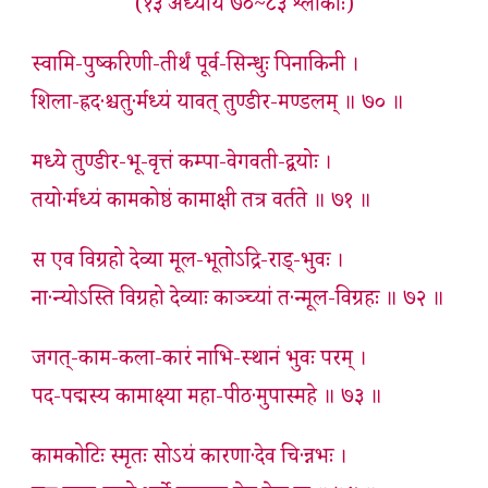
(१३ अध्याये ७०~८३ श्लोकाः)
स्वामि-पुष्करिणी-तीर्थं पूर्व-सिन्धुः पिनाकिनी ।
शिला-ह्रद·श्चतु·र्मध्यं यावत् तुण्डीर-मण्डलम् ॥ ७० ॥
मध्ये तुण्डीर-भू-वृत्तं कम्पा-वेगवती-द्वयोः ।
तयो·र्मध्यं कामकोष्ठं कामाक्षी तत्र वर्तते ॥ ७१ ॥
स एव विग्रहो देव्या मूल-भूतोऽद्रि-रा‌ड्-भुवः ।
ना·न्योऽस्ति विग्रहो देव्याः काञ्च्यां त·न्मूल-विग्रहः ॥ ७२ ॥
जगत्-काम-कला-कारं नाभि-स्थानं भुवः परम् ।
पद-पद्मस्य कामाक्ष्या महा-पीठ·मुपास्महे ॥ ७३ ॥
कामकोटिः स्मृतः सोऽयं कारणा·देव चि·न्नभः ।