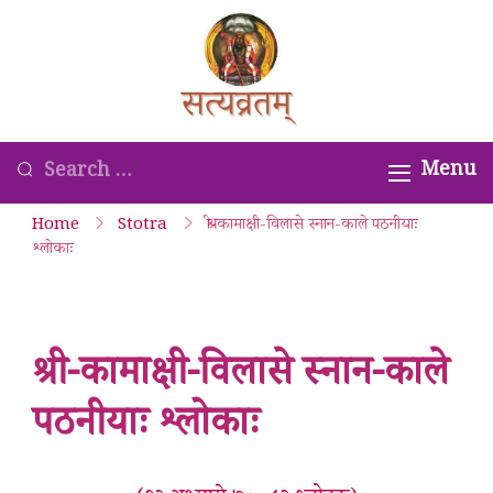
Skip
to
Satyavrata –
content
Kanchi
Kamakoti
Looking
Menu
Guru
for
Home
Stotra
श्री-कामाक्षी-विलासे स्नान-काले पठनीयाः
Parampara
Something?
श्लोकाः
Smaranam
श्री-कामाक्षी-विलासे स्नान-काले
पठनीयाः श्लोकाः