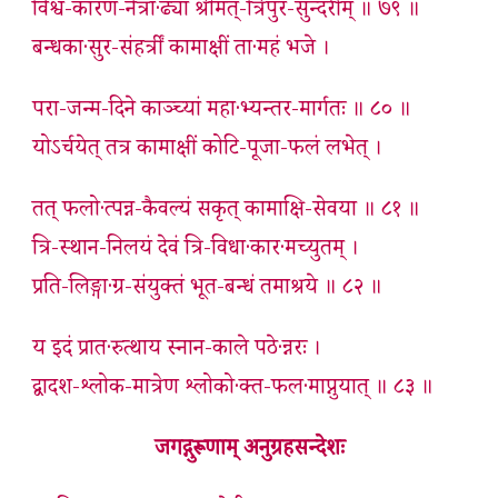
विश्व-कारण-नेत्रा·ढ्यां श्रीमत्-त्रिपुर-सुन्दरीम् ॥ ७९ ॥
बन्धका·सुर-संहर्त्रीं कामाक्षीं ता·महं भजे ।
परा-जन्म-दिने काञ्च्यां महा·भ्यन्तर-मार्गतः ॥ ८० ॥
योऽर्चयेत् तत्र कामाक्षीं कोटि-पूजा-फलं लभेत् ।
तत् फलो·त्पन्न-कैवल्यं सकृत् कामाक्षि-सेवया ॥ ८१ ॥
त्रि-स्थान-निलयं देवं त्रि-विधा·कार·मच्युतम् ।
प्रति-लिङ्गा·ग्र-संयुक्तं भूत-बन्धं तमाश्रये ॥ ८२ ॥
य इदं प्रात·रुत्थाय स्नान-काले पठे·न्नरः ।
द्वादश-श्लोक-मात्रेण श्लोको·क्त-फल·माप्नुयात् ॥ ८३ ॥
जगद्गुरूणाम् अनुग्रहसन्देशः