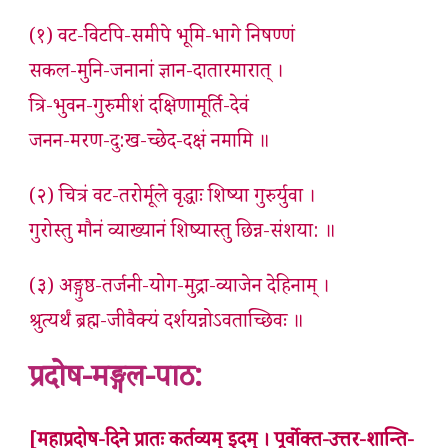
(१) वट-विटपि-समीपे भूमि-भागे निषण्णं
सकल-मुनि-जनानां ज्ञान-दातारमारात् ।
त्रि-भुवन-गुरुमीशं दक्षिणामूर्ति-देवं
जनन-मरण-दु:ख-च्छेद-दक्षं नमामि ॥
(२) चित्रं वट-तरोर्मूले वृद्धाः शिष्या गुरुर्युवा ।
गुरोस्तु मौनं व्याख्यानं शिष्यास्तु छिन्न-संशया: ॥
(३) अङ्गुष्ठ-तर्जनी-योग-मुद्रा-व्याजेन देहिनाम् ।
श्रुत्यर्थं ब्रह्म-जीवैक्यं दर्शयन्नोऽवताच्छिवः ॥
प्रदोष-मङ्गल-पाठ:
[महाप्रदोष-दिने प्रातः कर्तव्यम् इदम् । पूर्वोक्त-उत्तर-शान्ति-