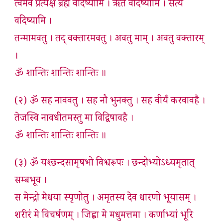
त्वमेव प्रत्यक्षं ब्रह्म वदिष्यामि । ऋतं वदिष्यामि । सत्यं
वदिष्यामि ।
तन्मामवतु । तद् वक्तारमवतु । अवतु माम् । अवतु वक्तारम्
।
ॐ शान्तिः शान्तिः शान्तिः ॥
(२) ॐ सह नाववतु । सह नौ भुनक्तु । सह वीर्यं करवावहै ।
तेजस्वि नावधीतमस्तु मा विद्विषावहै ।
ॐ शान्तिः शान्तिः शान्तिः ॥
(३) ॐ यश्छन्दसामृषभो विश्वरूपः । छन्दोभ्योऽध्यमृतात्
सम्बभूव ।
स मेन्द्रो मेधया स्पृणोतु । अमृतस्य देव धारणो भूयासम् ।
शरीरं मे विचर्षणम् । जिह्वा मे मधुमत्तमा । कर्णाभ्यां भूरि