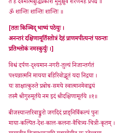
तं ह देवमात्मबुद्धिप्रकाशं मुमुक्षुर्वै शरणमहं प्रपद्ये ॥
ॐ शान्तिः शान्तिः शान्तिः ॥
[ततः किञ्चिद् भाष्यं पठेयुः ।
अनन्तरं दक्षिणामूर्तिस्तोत्रं देहं प्राणमपीत्यन्तं पठन्तः
प्रतिश्लोकं नमस्कुर्युः ।]
विश्वं दर्पण-दृश्यमान-नगरी-तुल्यं निजान्तर्गतं
पश्यन्नात्मनि मायया बहिरिवोद्भूतं यदा निद्रया ।
यः साक्षात्कुरुते प्रबोध-समये स्वात्मानमेवाद्वयं
तस्मै श्रीगुरुमूर्तये नम इदं श्रीदक्षिणामूर्तये ॥१॥
बीजस्यान्तरिवाङ्कुरो जगदिदं प्राङ्निर्विकल्पं पुनः
माया-कल्पित-देश-काल-कलना-वैचित्र्य-चित्री-कृतम् ।