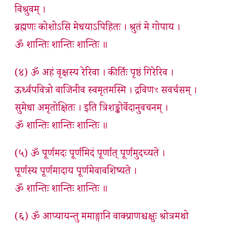
विश्रुवम् ।
ब्रह्मणः कोशोऽसि मेधयाऽपिहितः । श्रुतं मे गोपाय ।
ॐ शान्तिः शान्तिः शान्तिः ॥
(४) ॐ अहं वृक्षस्य रेरिवा । कीर्तिः पृष्ठं गिरेरिव ।
ऊर्ध्वपवित्रो वाजिनीव स्वमृतमस्मि । द्रविणꣳ सवर्चसम् ।
सुमेधा अमृतोक्षितः । इति त्रिशङ्कोर्वेदानुवचनम् ।
ॐ शान्तिः शान्तिः शान्तिः ॥
(५) ॐ पूर्णमदः पूर्णमिदं पूर्णात् पूर्णमुदच्यते ।
पूर्णस्य पूर्णमादाय पूर्णमेवावशिष्यते ।
ॐ शान्तिः शान्तिः शान्तिः ॥
(६) ॐ आप्यायन्तु ममाङ्गानि वाक्प्राणश्चक्षुः श्रोत्रमथो