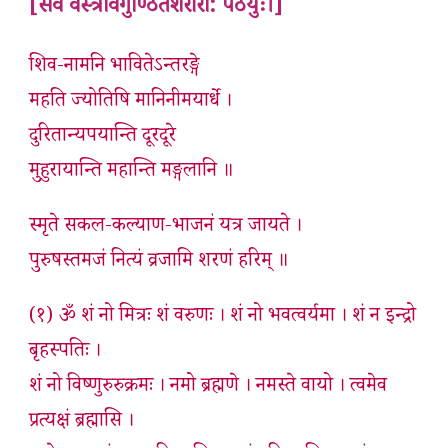
[सर्वे वस्त्रावगुण्ठितशरीरा: पठेयुः।]
शिव-नामनि भावितेऽन्तरङ्गे
महति ज्योतिषि मानिनीमयार्धे ।
दुरितान्यपयान्ति दूरदूरे
मुहुरायान्ति महान्ति मङ्गलानि ॥
स्मृते सकल-कल्याण-भाजनं यत्र जायते ।
पुरुषस्तमजं नित्यं व्रजामि शरणं हरिम् ॥
(१) ॐ शं नो मित्रः शं वरुणः । शं नो भवत्वर्यमा । शं न इन्द्रो
बृहस्पतिः ।
शं नो विष्णुरुरुक्रमः । नमो ब्रह्मणे । नमस्ते वायो । त्वमेव
प्रत्यक्षं ब्रह्मासि ।