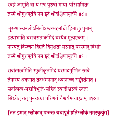
स्वप्ने जागृति वा य एष पुरुषो माया-परिभ्रामितः
तस्मै श्रीगुरुमूर्तये नम इदं श्रीदक्षिणामूर्तये ॥८॥
भूरम्भांस्यनलोऽनिलोऽम्बरमहर्नाथो हिमांशुः पुमान्
इत्याभाति चराचरात्मकमिदं यस्यैव मूर्त्यष्टकम् ।
नान्यत् किञ्चन विद्यते विमृशतां यस्मात् परस्माद् विभोः
तस्मै श्रीगुरुमूर्तये नम इदं श्रीदक्षिणामूर्तये ॥९॥
सर्वात्मत्वमिति स्फुटीकृतमिदं यस्मादमुष्मिन् स्तवे
तेनास्य श्रवणात् तदर्थमननाद् ध्यानाच्च सङ्कीर्तनात् ।
सर्वात्मत्व-महाविभूति-सहितं स्यादीश्वरत्वं स्वतः
सिध्येत् तत् पुनरष्टधा परिणतं चैश्वर्यमव्याहतम् ॥१०॥
[तत इमान् श्लोकान् पठन्तः यथापूर्वं प्रतिश्लोकं नमस्कुर्युः।]