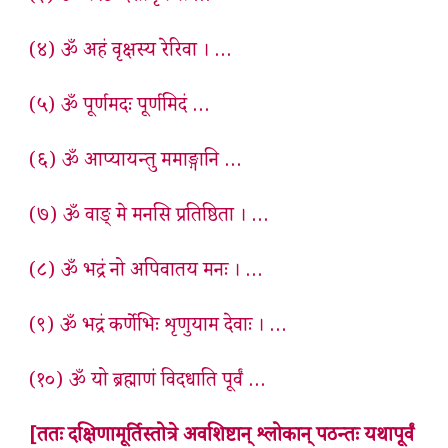
(४) ॐ अहं वृक्षस्य रेरिवा । …
(५) ॐ पूर्णमदः पूर्णमिदं …
(६) ॐ आप्यायन्तु ममाङ्गानि …
(७) ॐ वाङ् मे मनसि प्रतिष्ठिता । …
(८) ॐ भद्रं नो अपिवातय मनः । …
(९) ॐ भद्रं कर्णेभिः शृणुयाम देवाः । …
(१०) ॐ यो ब्रह्माणं विदधाति पूर्वं …
[ततः दक्षिणामूर्तिस्तोत्रे अवशिष्टान् श्लोकान् पठन्तः यथापूर्वं