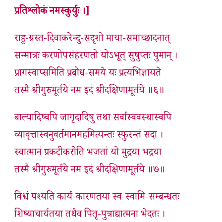
प्रतिश्लोकं नमस्कुर्युः ।]
राहु-ग्रस्त-दिवाकरेन्दु-सदृशो माया-समाच्छादनात्
सन्मात्रः करणोपसंहरणतो योऽभूत् सुषुप्तः पुमान् ।
प्रागस्वाप्समिति प्रबोध-समये यः प्रत्यभिज्ञायते
तस्मै श्रीगुरुमूर्तये नम इदं श्रीदक्षिणामूर्तये ॥६॥
बाल्यादिष्वपि जागृदादिषु तथा सर्वास्ववस्थास्वपि
व्यावृत्तास्वनुवर्तमानमहमित्यन्तः स्फुरन्तं सदा ।
स्वात्मानं प्रकटीकरोति भजतां यो मुद्रया भद्रया
तस्मै श्रीगुरुमूर्तये नम इदं श्रीदक्षिणामूर्तये ॥७॥
विश्वं पश्यति कार्य-कारणतया स्व-स्वामि-सम्बन्धतः
शिष्याचार्यतया तथैव पितृ-पुत्राद्यात्मना भेदतः ।