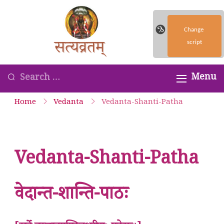
Skip
to
Change
Satyavrata – Kanchi
content
script
Kamakoti Guru
Parampara
Looking
Menu
Smaranam
for
Home
Vedanta
Vedanta-Shanti-Patha
Something?
Vedanta-Shanti-Patha
वेदान्त-शान्ति-पाठः