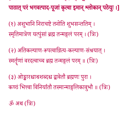
पाठात् परं भगवत्पाद-पूजां कृत्वा इमान् श्लोकान् पठेयुः ।]
(१) अशुभानि निराचष्टे तनोति शुभसन्ततिम् ।
स्मृतिमात्रेण यत्पुंसां ब्रह्म तन्मङ्गलं परम् । (त्रिः)
(२) अतिकल्याण-रूपत्वान्नित्य-कल्याण-संश्रयात् ।
स्मर्तॄणां वरदत्वाच्च ब्रह्म तन्मङ्गलं परम् ॥ (त्रिः)
(३) ओङ्कारश्चाथशब्दश्च द्वावेतौ ब्रह्मणः पुरा ।
कण्ठं भित्त्वा विनिर्यातौ तस्मान्माङ्गलिकावुभौ ॥ (त्रिः)
ॐ अथ (त्रिः)