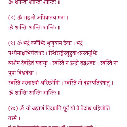
ॐ शान्तिः शान्तिः शान्तिः ॥
(८) ॐ भद्रं नो अपिवातय मनः ।
ॐ शान्तिः शान्तिः शान्तिः ॥
(९) ॐ भद्रं कर्णेभिः शृणुयाम देवाः । भद्रं
पश्येमाक्षभिर्यजत्राः । स्थिरैरङ्गैस्तुष्टुवाꣳसस्तनूभिः ।
व्यशेम देवहितं यदायुः । स्वस्ति न इन्द्रो वृद्धश्रवाः । स्वस्ति नः
पूषा विश्ववेदाः ।
स्वस्ति नस्तार्क्ष्यो अरिष्टनेमिः । स्वस्ति नो बृहस्पतिर्दधातु ।
ॐ शान्तिः शान्तिः शान्तिः ॥
(१०) ॐ यो ब्रह्माणं विदधाति पूर्वं यो वै वेदांश्च प्रहिणोति
तस्मै ।