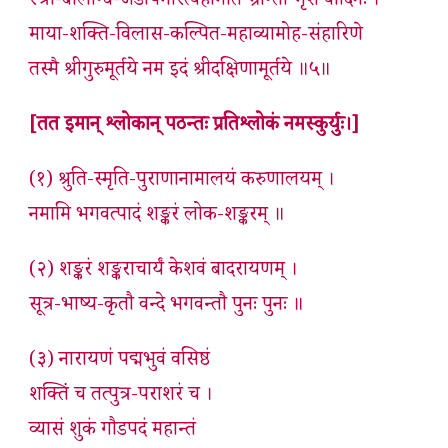
स्त्री-बालान्ध-जडोपमास्त्वहमिति भ्रान्ता भृशं वादिनः ।
माया-शक्ति-विलास-कल्पित-महाव्यामोह-संहारिणे
तस्मै श्रीगुरुमूर्तये नम इदं श्रीदक्षिणामूर्तये ॥५॥
[तत इमान् श्लोकान् पठन्तः प्रतिश्लोकं नमस्कुर्युः।]
(१) श्रुति-स्मृति-पुराणानामालयं करुणालयम् ।
नमामि भगवत्पादं शङ्करं लोक-शङ्करम् ॥
(२) शङ्करं शङ्कराचार्यं केशवं बादरायणम् ।
सूत्र-भाष्य-कृतौ वन्दे भगवन्तौ पुनः पुनः ॥
(३) नारायणं पद्मभुवं वसिष्ठं
शक्तिं च तत्पुत्र-पराशरं च ।
व्यासं शुकं गौडपदं महान्तं