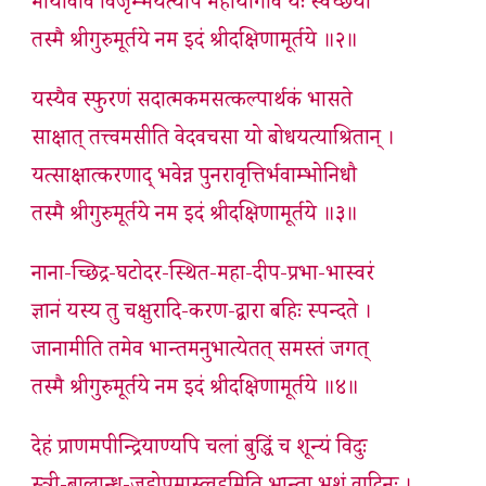
मायावीव विजृम्भयत्यपि महायोगीव यः स्वेच्छया
तस्मै श्रीगुरुमूर्तये नम इदं श्रीदक्षिणामूर्तये ॥२॥
यस्यैव स्फुरणं सदात्मकमसत्कल्पार्थकं भासते
साक्षात् तत्त्वमसीति वेदवचसा यो बोधयत्याश्रितान् ।
यत्साक्षात्करणाद् भवेन्न पुनरावृत्तिर्भवाम्भोनिधौ
तस्मै श्रीगुरुमूर्तये नम इदं श्रीदक्षिणामूर्तये ॥३॥
नाना-च्छिद्र-घटोदर-स्थित-महा-दीप-प्रभा-भास्वरं
ज्ञानं यस्य तु चक्षुरादि-करण-द्वारा बहिः स्पन्दते ।
जानामीति तमेव भान्तमनुभात्येतत् समस्तं जगत्
तस्मै श्रीगुरुमूर्तये नम इदं श्रीदक्षिणामूर्तये ॥४॥
देहं प्राणमपीन्द्रियाण्यपि चलां बुद्धिं च शून्यं विदुः