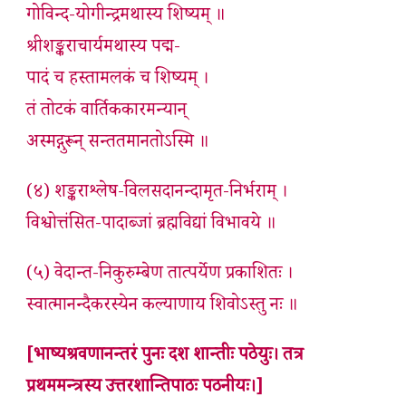
गोविन्द-योगीन्द्रमथास्य शिष्यम् ॥
श्रीशङ्कराचार्यमथास्य पद्म-
पादं च हस्तामलकं च शिष्यम् ।
तं तोटकं वार्तिककारमन्यान्
अस्मद्गुरून् सन्ततमानतोऽस्मि ॥
(४) शङ्कराश्लेष-विलसदानन्दामृत-निर्भराम् ।
विश्वोत्तंसित-पादाब्जां ब्रह्मविद्यां विभावये ॥
(५) वेदान्त-निकुरुम्बेण तात्पर्येण प्रकाशितः ।
स्वात्मानन्दैकरस्येन कल्याणाय शिवोऽस्तु नः ॥
[भाष्यश्रवणानन्तरं पुनः दश शान्तीः पठेयुः। तत्र
प्रथममन्त्रस्य उत्तरशान्तिपाठः पठनीयः।]