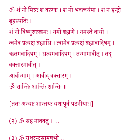
ॐ शं नो मित्रः शं वरुणः । शं नो भवत्वर्यमा । शं न इन्द्रो
बृहस्पतिः ।
शं नो विष्णुरुरुक्रमः । नमो ब्रह्मणे । नमस्ते वायो ।
त्वमेव प्रत्यक्षं ब्रह्मासि । त्वामेव प्रत्यक्षं ब्रह्मावादिषम् ।
ऋतमवादिषम् । सत्यमवादिषम् । तन्मामावीत् । तद्
वक्तारमावीत् ।
आवीन्माम् । आवीद् वक्तारम् ।
ॐ शान्तिः शान्तिः शान्तिः ॥
[ततः अन्याः शान्तयः यथापूर्वं पठनीयाः।]
(२) ॐ सह नाववतु । …
(३) ॐ यश्छन्दसामृषभो …