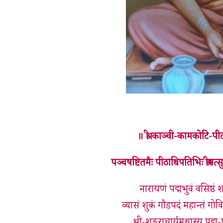
॥ श्री-काञ्ची-कामकोटि-पी
पञ्चषष्टितमैः पीठाधिपतिभिः श्रीमत्सुद
नारायणं पद्मभुवं वसिष्ठं 
व्यासं शुकं गौडपदं महान्तं गोव