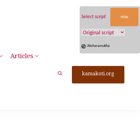
Select script
Hide
Aksharamukha
Articles
kamakoti.org