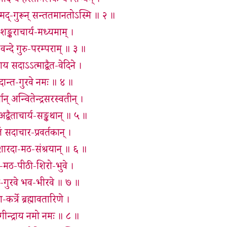
म-पादं च हस्तामलकं च शिष्यम् ।
्मद्-गुरून् सन्ततमानतोऽस्मि ॥ २ ॥
ङ्कराचार्य-मध्यमाम् ।
 वन्दे गुरु-परम्पराम् ॥ ३ ॥
राय सदाऽऽत्माद्वैत-वेदिने ।
वेदान्त-गुरवे नमः ॥ ४ ॥
ान् अन्वितेन्द्रसरस्वतीन् ।
द्वैताचार्य-सङ्कथान् ॥ ५ ॥
 सदाचार-प्रवर्तकान् ।
ी-शारदा-मठ-संश्रयान् ॥ ६ ॥
ैत-मठ-पीठी-शिरो-भुवे ।
ठ-गुरवे भव-भीरवे ॥ ७ ॥
ा-कर्त्रे ब्रह्मावतारिणे ।
योगीन्द्राय नमो नमः ॥ ८ ॥