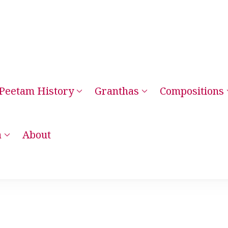
Peetam History
Granthas
Compositions
– Kanchi Kamakoti Guru Parampara Smaranam
a
About