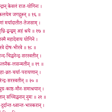
द्रान् केवलं राज-योगिनः ।
 कलयेम जगद्गुरून् ॥ १६ ॥
ाणां मर्यादातीत-तेजसाम् ।
ि-द्वन्द्वम् अहं श्रये ॥ १७ ॥
स्मै महादेवाय योगिने ।
गुरवे दोष-भीरवे ॥ १८ ॥
द-चिद्घनेन्द्र-सरस्वतीन् ।
चा-कलनैक-लसन्मतीन् ॥ १९ ॥
ा-व्रत-चर्या-परायणान् ।
शेखरेन्द्र-सरस्वतीन् ॥ २० ॥
युग्र-काष्ठ-मौन-समाश्रयान् ।
तान् सच्चिद्घनान् नुमः ॥ २१ ॥
दुर्दान्त-ध्वान्त-भास्करान् ।