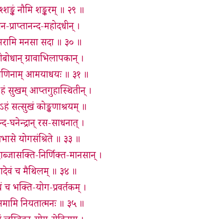
श्शङ्कं नौमि शङ्करम् ॥ २९ ॥
न-प्राप्तानन्द-महोदधीन् ।
्रान् स्मरामि मनसा सदा ॥ ३० ॥
रीबोधान् ग्रावाभिलापकान् ।
प्राणिनाम् आमयाधयः ॥ ३१ ॥
ेऽहं सुखम् आप्तगुहास्थितीन् ।
ऽहं सत्सुखं कोङ्कणाश्रयम् ॥
द-घनेन्द्रान् रस-साधनात् ।
्रभासे योगसंश्रिते ॥ ३३ ॥
्जासक्ति-निर्णिक्त-मानसान् ।
 महादेवं च मैथिलम् ॥ ३४ ॥
ं च भक्ति-योग-प्रवर्तकम् ।
ं च नमामि नियतात्मनः ॥ ३५ ॥