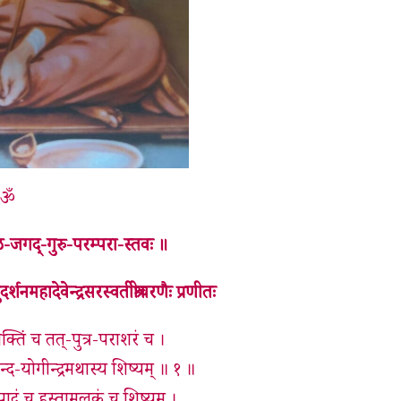
ॐ
ठ-जगद्-गुरु-परम्परा-स्तवः ॥
र्शनमहादेवेन्द्रसरस्वतीश्रीचरणैः प्रणीतः
शक्तिं च तत्-पुत्र-पराशरं च ।
िन्द-योगीन्द्रमथास्य शिष्यम् ॥ १ ॥