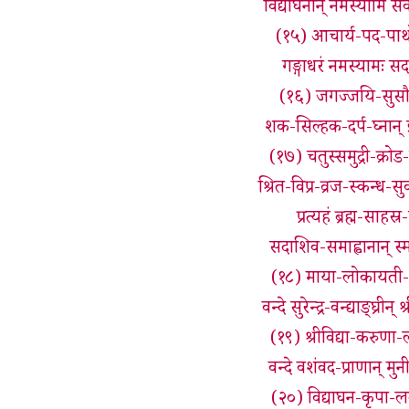
विद्याघनान् नमस्यामि सर
(१५) आचार्य-पद-पाथ
गङ्गाधरं नमस्यामः सद
(१६) जगज्जयि-सुसौराष
शक-सिल्हक-दर्प-घ्नान
(१७) चतुस्समुद्री-क्रोड
श्रित-विप्र-व्रज-स्कन्ध-
प्रत्यहं ब्रह्म-साहस्
सदाशिव-समाह्वानान् स्म
(१८) माया-लोकायती-भ
वन्दे सुरेन्द्र-वन्द्याङ्घ्री
(१९) श्रीविद्या-करुणा-लब
वन्दे वशंवद-प्राणान् मुन
(२०) विद्याघन-कृपा-लब्