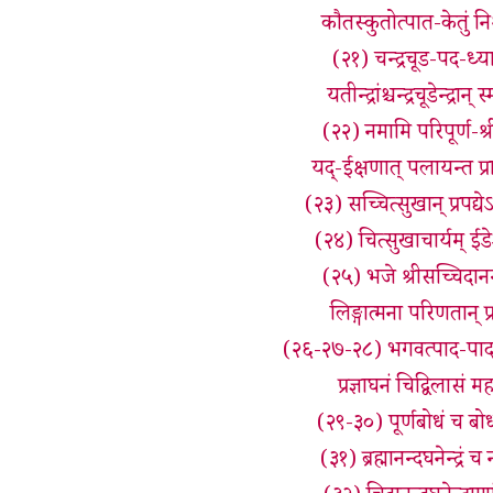
कौतस्कुतोत्पात-केतुं नि
(२१) चन्द्रचूड-पद-ध्या
यतीन्द्रांश्चन्द्रचूडेन्द
(२२) नमामि परिपूर्ण-श्
यद्-ईक्षणात् पलायन्त 
(२३) सच्चित्सुखान् प्रपद्य
(२४) चित्सुखाचार्यम् ईडे
(२५) भजे श्रीसच्चिदानन्
लिङ्गात्मना परिणतान् प
(२६-२७-२८) भगवत्पाद-पादाब
प्रज्ञाघनं चिद्विलासं
(२९-३०) पूर्णबोधं च बोध
(३१) ब्रह्मानन्दघनेन्द्र