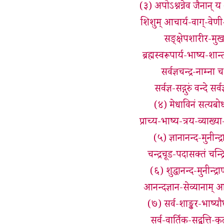
(३) अपोऽश्नन्नेव जैनान् य
शिशुम् आचार्य-वाग्-वे
सङ्क्षेपशारीर-मुख-
ब्रह्मस्वरूपार्य-भाष्य-शा
सर्वज्ञचन्द्र-नाम्ना 
सर्वज्ञ-सद्गुरुं वन्दे 
(४) मेधाविनं सत्यबोध
प्राच्य-भाष्य-त्रय-व्याख्या
(५) ज्ञानानन्द-मुनीन्द्र
चन्द्रचूड-पदासक्तं चन्
(६) शुद्धानन्द-मुनीन्द्रा
आनन्दज्ञान-सेव्यानाम् 
(७) सर्व-शाङ्कर-भाष्यौ
सर्व-वार्तिक-सद्वृत्ति-