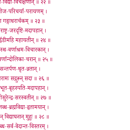
्व-विद्या-विचक्षणान् ॥ २२ ॥
ोज-परिचर्या-परायणम् ।
ा गङ्गाधरार्चकम् ॥ २३ ॥
्ट्र-जरदृष्टि-मदापहान् ।
् ईडीमहि महायतीन् ॥ २४ ॥
-स्थ-वर्णाश्रम-विचारकान् ।
सुवर्णान्दोलिका-चरान् ॥ २५ ॥
र-सन्तर्पण-धृत-व्रतान् ।
रामः सद्गुरून् सदा ॥ २६ ॥
ूत-बृहस्पति-मदापहान् ।
न् श्रीसुरेन्द्र-सरस्वतीन् ॥ २७ ॥
्ध-ब्रह्मविद्या-हृतामयान् ।
ीन् विद्याघनान् मुहुः ॥ २८ ॥
ध-सर्व-वेदान्त-विस्तरम् ।