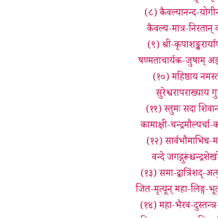
(८) कैवल्यानन्द-योगीन्
कैवल्य-मात्र-निरतान्
(९) श्री-कृपाशङ्करार्य
षण्मताचार्यक-जुषाम् अङ्घ्र
(१०) महिष्ठाय नमस्त
सुरेश्वरापराख्याय 
(११) स्तुमः सदा शिवानन्
कामाक्षी-चन्द्रमौल्यर्
(१२) सार्वभौमाभिध-मह
वन्दे जगद्गुरूंश्चन्द्र
(१३) समा-द्वात्रिंशद्-अत्
जित-मृत्यून् महा-लिङ्ग-भू
(१४) महा-भैरव-दुस्तन्त्र-