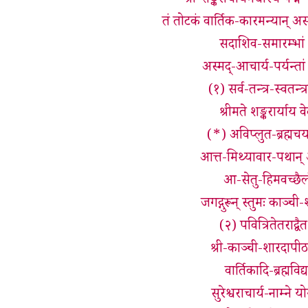
श्री-शङ्कराचार्यमथास्य पद्
तं तोटकं वार्तिक-कारमन्यान् अस
सदाशिव-समारम्भां श
अस्मद्-आचार्य-पर्यन्तां
(१) सर्व-तन्त्र-स्वतन्त्
श्रीमते शङ्करार्याय 
(*) अविप्लुत-ब्रह्मचर्य
आत्त-मिथ्यावार-पथान् अ
आ-सेतु-हिमवच्छैलं
जगद्गुरून् स्तुमः काञ्च
(२) पवित्रितेतराद्व
श्री-काञ्ची-शारदापी
वार्तिकादि-ब्रह्मविद्य
सुरेश्वराचार्य-नाम्ने 