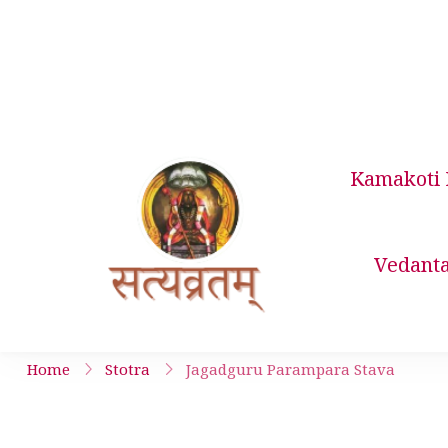
Skip
to
content
Kamakoti 
Satyavrata 
Vedant
Home
Stotra
Jagadguru Parampara Stava