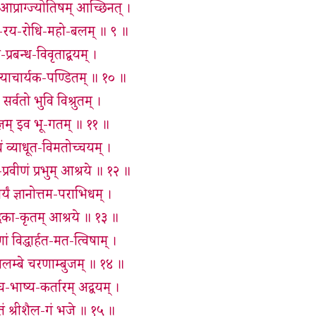
 आप्राग्ज्योतिषम् आच्छिनत् ।
णी-रय-रोधि-महो-बलम् ॥ ९ ॥
प्रबन्ध-विवृताद्वयम् ।
न्त्याचार्यक-पण्डितम् ॥ १० ॥
च सर्वतो भुवि विश्रुतम् ।
सर्वज्ञम् इव भू-गतम् ॥ ११ ॥
ं व्याधूत-विमतोच्चयम् ।
-प्रवीणं प्रभुम् आश्रये ॥ १२ ॥
ार्यं ज्ञानोत्तम-पराभिधम् ।
द्रिका-कृतम् आश्रये ॥ १३ ॥
णां विद्धार्हत-मत-त्विषाम् ।
आलम्बे चरणाम्बुजम् ॥ १४ ॥
घ-भाष्य-कर्तारम् अद्वयम् ।
कृतं श्रीशैल-गं भजे ॥ १५ ॥