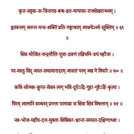
कृत-सट्टक-स-त्रिनाट्य-बन्ध-व्रत-यायावर-राजशेखरान्ध्यम् ।
हृतवन्तम् अनन्त-मन्त्र-शक्तिं व्रति-गङ्गाधरम् आश्रयेऽर्थ्य-सूक्तिम् ॥ ६९
॥
शिव-योजित-चन्द्रमौलि-पूजा-प्रवणं तन्नियमि-त्रयं महौजः ।
पर-वस्तु-विद् अस्त-सम्प्रचारादरम् आस्तां परम् अद्य मे विचारे ॥ ७० ॥
कवि-सोमक-कॢप्त-सेवन-त्यग् भवि-दूरोऽद्रि-गुहा-गृहेऽहि-कृत्यः ।
चिरम् आत्मनि सञ्चरन् प्रमत्तः परमाद्यः स शिवः शिवं विधत्ताम् ॥ ७१ ॥
नव-भोज-महीप-दत्त-मुक्ता-शिबिका-भ्रान्त-समस्त-दक्षिणाध्वा ।