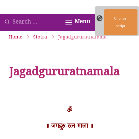
Skip
Satyavrata – Kanchi Kamakoti
to
Change
Looking
Menu
Guru Parampara Smaranam
content
script
for
Home
Stotra
Jagadgururatnamala
Something?
Jagadgururatnamala
ॐ
॥ जगद्गुरु-रत्न-माला ॥