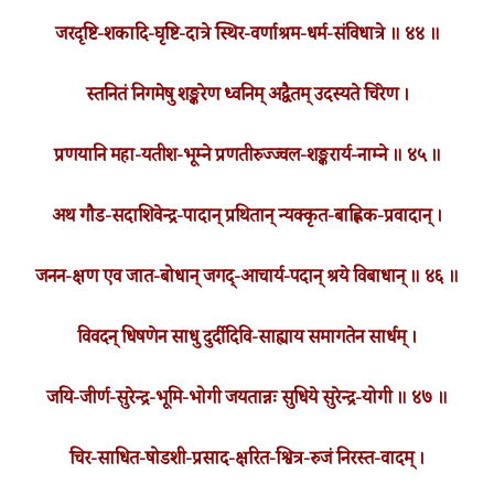
जरदृष्टि-शकादि-घृष्टि-दात्रे स्थिर-वर्णाश्रम-धर्म-संविधात्रे ॥ ४४ ॥
स्तनितं निगमेषु शङ्करेण ध्वनिम् अद्वैतम् उदस्यते चिरेण ।
प्रणयानि महा-यतीश-भूम्ने प्रणतीरुज्ज्वल-शङ्करार्य-नाम्ने ॥ ४५ ॥
अथ गौड-सदाशिवेन्द्र-पादान् प्रथितान् न्यक्कृत-बाह्लिक-प्रवादान् ।
जनन-क्षण एव जात-बोधान् जगद्-आचार्य-पदान् श्रये विबाधान् ॥ ४६ ॥
विवदन् धिषणेन साधु दुर्दीदिवि-साह्याय समागतेन सार्धम् ।
जयि-जीर्ण-सुरेन्द्र-भूमि-भोगी जयतान्नः सुधिये सुरेन्द्र-योगी ॥ ४७ ॥
चिर-साधित-षोडशी-प्रसाद-क्षरित-श्वित्र-रुजं निरस्त-वादम् ।