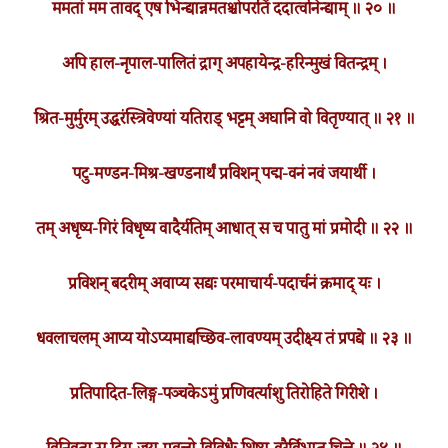
ममतां मम तावद् एष भिन्द्यान्नमतश्चोपरतिं ददात्वनिन्द्याम् ॥ २० ॥
अपि हाल-नृपाल-पालितं द्राग् अपहायेन्द्र-हरिन्मुखं वितन्द्रम् ।
श्रित-मुर्मुरम् उद्धरंस्त्रिवेण्यां यतिराड् भट्टम् अघानि वो वितृण्यात् ॥ २१ ॥
पटु-मण्डन-मिश्र-खण्डनार्थं प्रविशन् पद्म-वनं नवं जयार्थी ।
तम् अधृष्य-गिरं विधृष्य वादैर्यतिम् आधात् स च पातु मां प्रमोदी ॥ २२ ॥
प्रविशन् बदरीम् अवाप्य सद्यः परमाचार्य-पदार्चनं क्रमाद् यः ।
धवलाचलम् आप्य योऽप्यमाद्यच्छिव-लावण्यम् उदीक्ष्य तं प्रपद्ये ॥ २३ ॥
प्रतिपादित-लिङ्ग-पञ्चकेऽमुं प्रणिवर्त्याशु तिरोहिते गिरीशे ।