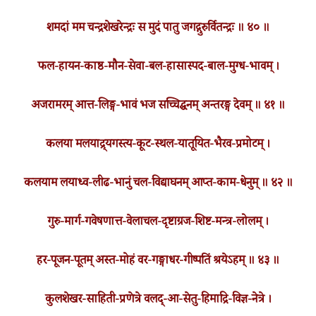
शमदां मम चन्द्रशेखरेन्द्रः स मुदं पातु जगद्गुरुर्वितन्द्रः ॥ ४० ॥
फल-हायन-काष्ठ-मौन-सेवा-बल-हासास्पद-बाल-मुग्ध-भावम् ।
अजरामरम् आत्त-लिङ्ग-भावं भज सच्चिद्घनम् अन्तरङ्ग देवम् ॥ ४१ ॥
कलया मलयाद्र्यगस्त्य-कूट-स्थल-यातूयित-भैरव-प्रमोटम् ।
कलयाम लयाध्व-लीढ-भानुं चल-विद्याघनम् आप्त-काम-धेनुम् ॥ ४२ ॥
गुरु-मार्ग-गवेषणात्त-वेलाचल-दृष्टाग्रज-शिष्ट-मन्त्र-लोलम् ।
हर-पूजन-पूतम् अस्त-मोहं वर-गङ्गाधर-गीष्पतिं श्रयेऽहम् ॥ ४३ ॥
कुलशेखर-साहिती-प्रणेत्रे वलद्-आ-सेतु-हिमाद्रि-विज्ञ-नेत्रे ।