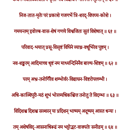
कथमप्यवताऽऽश्रितार्य-वृत्तान्यथ विद्याघन-मौनिनैमि तृप्तिम् ॥ ६० ॥
निज-तात-मृतेः परं प्रकाशे गजगर्भे त्रि-शरद्-विपच्य-कोशे ।
गमयन्तम् इवोल्ब-वास-शेषं गणये विश्वजितः सुतं विशेषात् ॥ ६१ ॥
परिवाद-भयात् प्रसू-विसृष्टं विपिने व्याघ्र-वधूभिरेव पुष्टम् ।
नव-शङ्करम् आदिमाच्च धृष्टं नम माध्यन्दिनिनैव बाल्य-शिष्टम् ॥ ६२ ॥
परम् अभ्र-तनोर्गिरैव शम्भोर्वर-विद्याघन-विष्टरोपलम्भी ।
अधि-काञ्चिपुरी-मठं शुभं भोस्त्र्यधिकश्चित्त तनोतु ते विदम्भः ॥ ६३ ॥
विदिशश्च दिशश्च सञ्चरन् यः प्रदिशन् भाष्यम् अदूष्यम् आस्त धन्यः ।
तम् अशेषविद्-आसनाधिरूढं नम भट्टोद्भट-वाक्पतेः सनीडम् ॥ ६४ ॥