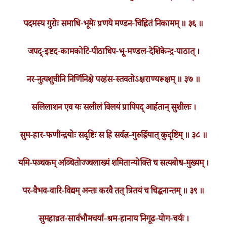
पदमस्य गुरोः समाधि-भूमेः प्रणये मण्डन-चिह्नितं निकामम् ॥ ३६ ॥
जपद्-इष्टद-कामकोटि-पीठाधिप-भू-मण्डल-देशिकेन्द्र-पाठात् ।
नर-नुत्यशुचीनि निर्णिनिक्षे परहंस-स्तवतोऽक्षराण्यरूक्षम् ॥ ३७ ॥
सलिलाशन एव यः सलीलं विलयं प्रापिपद् आर्हतान् सुशीलः ।
सुम-हार-फणीन्द्रयोः सदृष्टिः स हि सर्वज्ञ-गुरुर्ह्रियात् कुदृष्टिम् ॥ ३८ ॥
यमि-पञ्चकम् अञ्चितोज्ज्वलाख्यं शमितान्योक्ति च सत्यबोध-मुख्यम् ।
पर-वैभव-वारि-विद्यम् अन्तः करवै तत् त्रितयं च चिद्घनान्तम् ॥ ३९ ॥
सुमहाव्रत-सार्वभौमचर्या-श्रम-हानाय निगूढ-योग-चर्यः ।