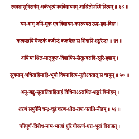
स्ववशासुविसर्गम् अर्कभृत्यं नवविद्याघनम् आश्रितोऽस्मि नित्यम् ॥ ४८ ॥
घन-वाग् जनि-मूक एव विद्याघन-कारुण्यत ऊढ-हृद्य-विद्यः ।
कलयन्नपि मेण्ठकं कवीन्द्रं कलयेन्नः स शिवानि शङ्करेन्द्रः ॥ ४९ ॥
अपि यः श्रित-मातृगुप्त-विद्याधिप-सेतुप्रवरादि-सूरि-हृद्याम् ।
सुषमाम् अधिताहिमाद्रि-भूमौ विषमादित्य-नुतोऽवतात् स चामुम् ॥ ५० ॥
अनु-जह्नु-सुतातिवाहिताहं विधिनाऽऽराधित-शङ्करं विमोहम् ।
शरणं समुपैमि चन्द्र-चूडं चरण-प्रौढ-तपः-पतत्रि-नीडम् ॥ ५१ ॥
परिपूर्ण-विबोध-नाम-भाजां धुरि गोकर्ण-धरा-भुवां विराजत् ।