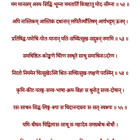
मम मानसम् अस्य-सिद्धि-भूम्ना ममतार्तिं विजहातु मोद-सीम्ना ॥ ५२ ॥
अपि नास्तिकम् आस्तिकं दधानान् लपितैर्ज्यौतिषम् आर्यभट्टम् ऊनम् ।
प्रतिषिद्ध-पयोधि-पोत-यानान् यति-सच्चित्सुख-सद्गुरून् नमामि ॥ ५३ ॥
समधिष्ठित-कोङ्कणे चिरेण स्वधृते साधु समाधिनाऽदरेण ।
निरतो नियमेन चित्सुखेऽस्मि श्रित-सच्चित्सुख-लक्षणे परस्मिन् ॥ ५४ ॥
कृमि-कीट-पतङ्ग-सत्त्व-भाषा-क्रम-विज्ञः स धुनोतु सत्त्व-दोषान् ।
रस-साधन-सिद्ध-लिङ्ग-रूपः स चिदानन्दघनः स-सत्-स्वरूपः ॥ ५५ ॥
यमि-धीघन-चिद्विलास-साधू स-महादेव-समग्रबोध-बोधौ ।