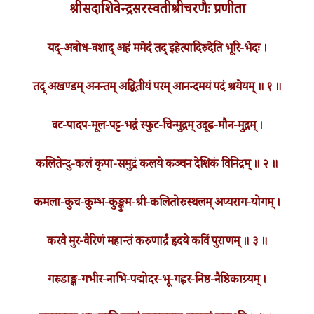
श्रीसदाशिवेन्द्रसरस्वतीश्रीचरणैः प्रणीता
यद्-अबोध-वशाद् अहं ममेदं तद् इहेत्यादिरुदेति भूरि-भेदः ।
तद् अखण्डम् अनन्तम् अद्वितीयं परम् आनन्दमयं पदं श्रयेयम् ॥ १ ॥
वट-पादप-मूल-पट्ट-भद्रं स्फुट-चिन्मुद्रम् उदूढ-मौन-मुद्रम् ।
कलितेन्दु-कलं कृपा-समुद्रं कलये कञ्चन देशिकं विनिद्रम् ॥ २ ॥
कमला-कुच-कुम्भ-कुङ्कुम-श्री-कलितोरःस्थलम् अप्यराग-योगम् ।
करवै मुर-वैरिणं महान्तं करुणार्द्रं हृदये कविं पुराणम् ॥ ३ ॥
गरुडाङ्क-गभीर-नाभि-पद्मोदर-भू-गह्वर-निष्ठ-नैष्ठिकाग्र्यम् ।