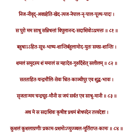
निज-नीवृद्-अवग्रहेति-खेद-त्यज-नेपाल-नृ-पाल-पूज्य-पादः ।
स पुरो मम साधु सन्निधत्तां विपुलानन्द-सदाशिवोऽप्रमत्तः ॥ ८१ ॥
बहुधाऽऽहित-सूत्र-भाष्य-शान्तिर्बहुलामोद-युतः समग्र-शान्तिः ।
शमलं समुदस्य शं ममालं स महादेव-गुरुर्दिशेत् सलीलम् ॥ ८२ ॥
सतताहित-चन्द्रमौलि-सेवः श्रित-काञ्चीपुर एव शुद्ध-भावः ।
सृजतान्मम चन्द्रचूड-मौनी स जयं सर्वत एव साधु-मानी ॥ ८३ ॥
अथ मे स सदाशिवः कृषीष्ट प्रथमं बोधपदेन तत्त्वदेष्टा ।
कुशलं कुशलाग्रणीः प्रकाम-प्रशमोऽप्युज्ज्वल-मूर्तिराप्त-कामः ॥ ८४ ॥