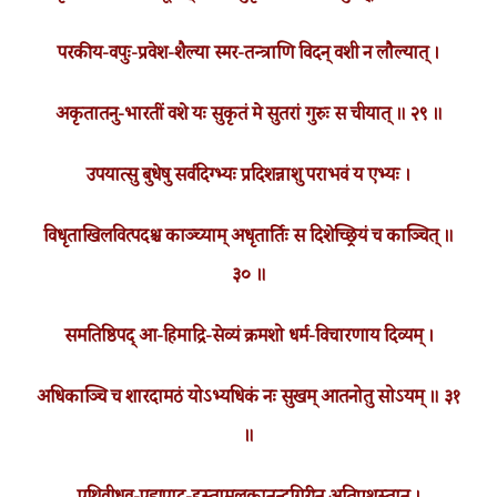
परकीय-वपुः-प्रवेश-शैल्या स्मर-तन्त्राणि विदन् वशी न लौल्यात् ।
अकृतातनु-भारतीं वशे यः सुकृतं मे सुतरां गुरुः स चीयात् ॥ २९ ॥
उपयात्सु बुधेषु सर्वदिग्भ्यः प्रदिशन्नाशु पराभवं य एभ्यः ।
विधृताखिलवित्पदश्च काञ्च्याम् अधृतार्तिः स दिशेच्छ्रियं च काञ्चित् ॥
३० ॥
समतिष्ठिपद् आ-हिमाद्रि-सेव्यं क्रमशो धर्म-विचारणाय दिव्यम् ।
अधिकाञ्चि च शारदामठं योऽभ्यधिकं नः सुखम् आतनोतु सोऽयम् ॥ ३१
॥