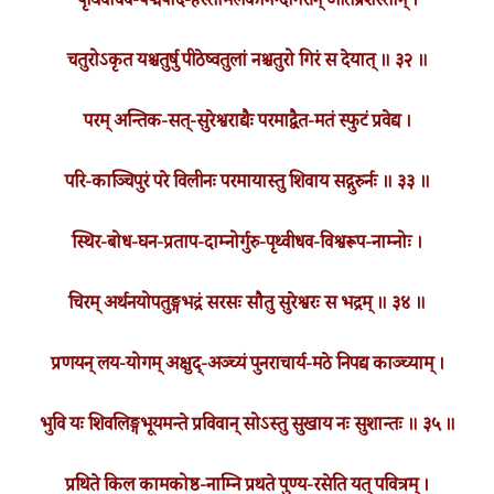
पृथिवीधव-पद्मपाद-हस्तामलकानन्दगिरीन् अतिप्रशस्तान् ।
चतुरोऽकृत यश्चतुर्षु पीठेष्वतुलां नश्चतुरो गिरं स देयात् ॥ ३२ ॥
परम् अन्तिक-सत्-सुरेश्वराद्यैः परमाद्वैत-मतं स्फुटं प्रवेद्य ।
परि-काञ्चिपुरं परे विलीनः परमायास्तु शिवाय सद्गुरुर्नः ॥ ३३ ॥
स्थिर-बोध-घन-प्रताप-दाम्नोर्गुरु-पृथ्वीधव-विश्वरूप-नाम्नोः ।
चिरम् अर्थनयोपतुङ्गभद्रं सरसः सौतु सुरेश्वरः स भद्रम् ॥ ३४ ॥
प्रणयन् लय-योगम् अक्षुद्-अञ्च्यं पुनराचार्य-मठे निपद्य काञ्च्याम् ।
भुवि यः शिवलिङ्गभूयमन्ते प्रविवान् सोऽस्तु सुखाय नः सुशान्तः ॥ ३५ ॥
प्रथिते किल कामकोष्ठ-नाम्नि प्रथते पुण्य-रसेति यत् पवित्रम् ।