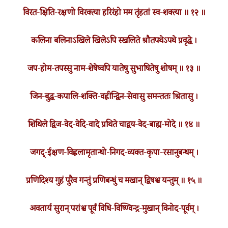
विरत-क्षिति-रक्षणो विरक्त्या हरिरंहो मम तृंहतां स्व-शक्त्या ॥ १२ ॥
कलिना बलिनाऽखिले खिलेऽपि स्खलिते श्रौतपथेऽपथे प्रवृद्धे ।
जप-होम-तपस्सु नाम-शेषेष्वपि यातेषु सुभाषितेषु शोषम् ॥ १३ ॥
जिन-बुद्ध-कपालि-शक्ति-वह्नीन्द्विन-सेवासु समन्ततः श्रितासु ।
शिथिले द्विज-वेद-वेदि-वादे प्रथिते चाद्वय-वेद-बाह्य-मोदे ॥ १४ ॥
जगद्-ईक्षण-विह्वलामृतान्धो-निगद-व्यक्त-कृपा-रसानुबन्धम् ।
प्रणिदिश्य गुहं पुरैव गन्तुं प्रणिबन्धुं च मखान् द्विषश्च यन्तुम् ॥ १५ ॥
अवतार्य सुरान् परांश्च पूर्वं विधि-विष्ण्विन्द्र-मुखान् विनोद-पूर्वम् ।