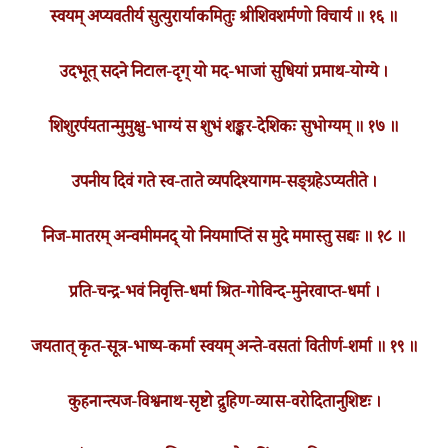
स्वयम् अप्यवतीर्य सुत्युरार्याकमितुः श्रीशिवशर्मणो विचार्य ॥ १६ ॥
उदभूत् सदने निटाल-दृग् यो मद-भाजां सुधियां प्रमाथ-योग्ये ।
शिशुरर्पयतान्मुमुक्षु-भाग्यं स शुभं शङ्कर-देशिकः सुभोग्यम् ॥ १७ ॥
उपनीय दिवं गते स्व-ताते व्यपदिश्यागम-सङ्ग्रहेऽप्यतीते ।
निज-मातरम् अन्वमीमनद् यो नियमाप्तिं स मुदे ममास्तु सद्यः ॥ १८ ॥
प्रति-चन्द्र-भवं निवृत्ति-धर्मा श्रित-गोविन्द-मुनेरवाप्त-धर्मा ।
जयतात् कृत-सूत्र-भाष्य-कर्मा स्वयम् अन्ते-वसतां वितीर्ण-शर्मा ॥ १९ ॥
कुहनान्त्यज-विश्वनाथ-सृष्टो द्रुहिण-व्यास-वरोदितानुशिष्टः ।