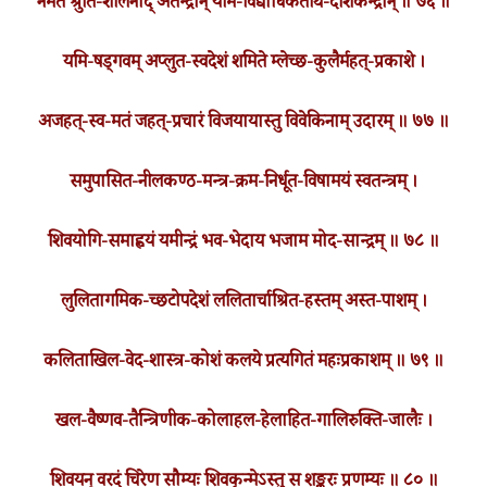
नमत श्रुति-शीलनाद् अतन्द्रान् यमि-विद्याधिकतीर्थ-देशिकेन्द्रान् ॥ ७६ ॥
यमि-षड्गवम् अप्लुत-स्वदेशं शमिते म्लेच्छ-कुलैर्महत्-प्रकाशे ।
अजहत्-स्व-मतं जहत्-प्रचारं विजयायास्तु विवेकिनाम् उदारम् ॥ ७७ ॥
समुपासित-नीलकण्ठ-मन्त्र-क्रम-निर्धूत-विषामयं स्वतन्त्रम् ।
शिवयोगि-समाह्वयं यमीन्द्रं भव-भेदाय भजाम मोद-सान्द्रम् ॥ ७८ ॥
लुलितागमिक-च्छटोपदेशं ललितार्चाश्रित-हस्तम् अस्त-पाशम् ।
कलिताखिल-वेद-शास्त्र-कोशं कलये प्रत्यगितं महःप्रकाशम् ॥ ७९ ॥
खल-वैष्णव-तैन्त्रिणीक-कोलाहल-हेलाहित-गालिरुक्ति-जालैः ।
शिवयन् वरदं चिरेण सौम्यः शिवकृन्मेऽस्तु स शङ्करः प्रणम्यः ॥ ८० ॥