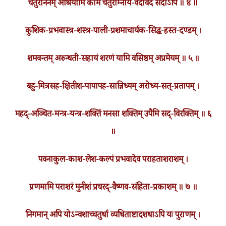
चतुराननम् आश्रयामि कामं चतुराम्नाय-वदावदं सदाऽपि ॥ ४ ॥
कुशिक-प्रभवास्त्र-शस्त्र-पाली-प्रशमाचार्यक-सिद्ध-हस्त-दण्डम् ।
शमवन्तम् अरुन्धती-सहायं शरणं यामि वसिष्ठम् अप्रमेयम् ॥ ५ ॥
बहु-मित्रसह-क्षितीश-पापापह-सान्निध्यम् अरोध्य-सत्-प्रतापम् ।
महद्-अञ्चित-मन्त्र-यन्त्र-शक्तिं मनसा शक्तिम् उपैमि सद्-विरक्तिम् ॥ ६
॥
पवनाकुल-काश-लेश-कल्पं प्रभवादेव पराहताशराशम् ।
प्रणमामि पराशरं मुनीशं प्रचरद्-वैष्णव-संहिता-प्रकाशम् ॥ ७ ॥
निगमान् अपि योऽन्वशाच्चतुर्धा व्यधिताष्टादशधाऽपि यः पुराणम् ।