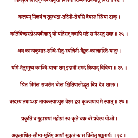
विनिवृत्य स दिग्-जय-प्रवृत्तो विविधैः शिष्य-वरैर्विभातु चित्ते ॥ २४ ॥
कलयन् निलयं च तुङ्गभद्रा-तटिनी-रोधसि वेधसः स्त्रिया द्राक् ।
कतिचिच्छरदोऽत्यवीवहद् यो यतिराट् क्वापि मठे स मेऽस्तु सद्यः ॥ २५ ॥
अथ कान्यकुमार-सन्धि-सेतु-स्थलिनी-वैङ्कट-कालहस्ति-यातुः ।
यमि-नेतुरमुष्य काञ्चि-यात्रा शम् इदानीं शमदं क्रियाद् विचित्रा ॥ २६ ॥
श्रित-निर्मल-राजसेन-चोल-क्षितिपालोद्धृत-विप्र-देव-शालः ।
वरदस्य तथाऽऽम्र-नायकस्याप्युरु-वेश्म-द्वय-कृज्जयाय मे स्यात् ॥ २७ ॥
प्रकृतिं च गुहाश्रयां महोग्रां स्व-कृते चक्र-वरे प्रवेश्य योऽग्रे ।
अकृताश्रित-सौम्य-मूर्तिम् आर्यां सुकृतं नः स चिनोतु शङ्करार्यः ॥ २८ ॥