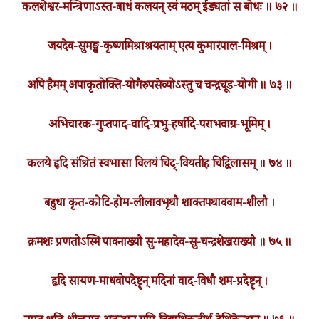
कलशेश्वर-मन्त्रिणाऽस्त-बाधं कलयन् स्वं मठम् ईड्यतां स बोधः ॥ ७२ ॥
जयदेव-सुमङ्ख-कृष्णमिश्राश्रयताम् एत्य कुमारपाल-मिश्रम् ।
अपि हैमम् अपाकृतोक्ति-योगैरुपसेव्योऽस्तु च चन्द्रचूड-योगी ॥ ७३ ॥
अभिचारक-गुप्तपाद-वादि-प्रभु-हर्षादि-पराभवाग्र-भूमिम् ।
कलये हृदि संश्रितं स्वभासा विलयं चिद्-वियतीह चिद्विलासम् ॥ ७४ ॥
बहुधा कृत-कोटि-होम-लीलावभृथौ शाक्तपथाववाम-शीलौ ।
क्रमशः प्रणतोऽस्मि पावनाख्यौ सु-महादेव-सु-चन्द्रशेखराख्यौ ॥ ७५ ॥
हृदि सायण-माधवोपदेष्टॄन् मदिनां वाद-विधौ शम-प्रदेष्टॄन् ।