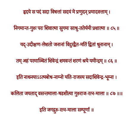
हृदये स पदं सदा विधत्तां सदयं मे प्रणुदन् प्रमादवत्ताम् ।
निगमान्त-गुरुः परः शिवात्मा सुगमः साधु-ततेर्यमी प्रशात्मा ॥ ८५ ॥
यद्-उदीक्षण-लेशतो जनानां विदुरद्वैत-मतिं द्वितां धुनानाम् ।
तम् अहं परमाञ्चितं शिवेन्द्रं शमवन्तं शरणं श्रये यमीन्द्रम् ॥ ८६ ॥
इति नाथनयाऽऽत्मबोध-नाम्नो यति-राजस्य सदाशिवेन्द्र-भूम्ना ।
कलिता जयताद् वसन्तमाला-षडशीत्या गुरुराज-रत्न-माला ॥ ८७ ॥॥
इति जगद्गुरु-रत्न-माला सम्पूर्णा ॥