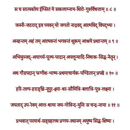
स च सात्यवतेय ईप्सितं मे सकलाम्नाय-शिरो-गुरुर्विधत्ताम् ॥ ८ ॥
जननी-जठराद् इव च्यवन् यो जगतो नाद्रवद् आत्मविद् विपद्भ्यः ।
अनहन्तम् अहं तम् आत्मवन्तं भगवन्तं शुकम् आश्रये प्रशान्तम् ॥ ९ ॥
अभियुञ्जद्-अयार्च्य-पूज्य-पादान् अपलून्यादि-निषाक-सिद्ध-नेतॄन् ।
अथ गौडपदान् फणीश-भाष्य-प्रथमाचार्यक-पण्डितान् प्रपद्ये ॥ १० ॥
हरि-तल्प-हराङ्घ्रि-नूपुर-क्ष्मा-धर-सौमित्रि-बलात्रि-पुत्र-लक्ष्मा ।
जयताद् उप-रेवम् आत्त-धामा जय-गोविन्द-मुनिः स चन्द्र-नामा ॥ ११ ॥
प्रभवात् परमार्थ-सङ्ग्रहाच्च प्रणय-स्थानम् अमुष्य सिद्ध-शिष्यः ।