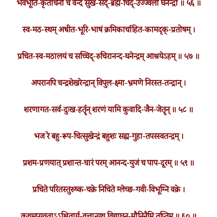
भवभूति-कृतार्चनौ च वन्दे सुख-सद्-ब्रह्म-चिद्-उज्ज्वलौ घनेन्द्रौ ॥ ५६ ॥
स्व-मठ-स्थम् अधीत-भूरि-भाषं क्रमिकार्चाहित-कामदृक्-प्रतोषम् ।
प्रचित-स्व-मठालयं च सच्चिद्-रुचिरानन्द-घनेन्द्रम् आश्रयेऽहम् ॥ ५७ ॥
अपरानपि चन्द्रशेखरेन्द्रान् विपुल-क्ष्मा-भ्रमणे निरस्त-तन्द्रान् ।
शरणागत-सर्व-दुःख-हर्तॄन् शरणं यामि कुवादि-जैन-जेतॄन् ॥ ५८ ॥
भज रे बहु-रूप-चित्सुखेन्द्रं बहुशः सह्य-गुहा-तपस्स्वतन्द्रम् ।
प्रशम-प्रणयात् प्रशान्त-चारं परम् आनन्द-युजं च पाप-दूरम् ॥ ५९ ॥
प्रचिते परितस्तुरुष्क-चक्रे निचिते म्लेच्छ-गवी-विभूम्नि वक्रे ।