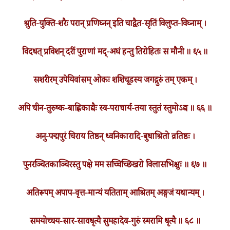
श्रुति-युक्ति-शरैः परान् प्रणिघ्नन् इति चाद्वैत-सृतिं विलुप्त-विघ्नाम् ।
विदधत् प्रविशन् दरीं पुराणां मद्-अघं हन्तु तिरोहितः स मौनी ॥ ६५ ॥
सशरीरम् उपेयिवांसम् ओकः शशिचूडस्य जगद्गुरुं तम् एकम् ।
अपि चीन-तुरुष्क-बाह्लिकाद्यैः स्व-पराचार्य-तया स्तुतं स्तुमोऽद्य ॥ ६६ ॥
अनु-पद्मपुरं चिराय तिष्ठन् ध्वनिकारादि-बुधाश्रितो व्रतिष्ठः ।
पुनरञ्चितकाञ्चिरस्तु पक्षे मम सच्चिच्छिखरो विलासभिक्षुः ॥ ६७ ॥
अतिरूपम् अपाप-वृत्त-मान्यं यतिताम् आश्रितम् अङ्गजं यथान्यम् ।
समयोच्चय-सार-सावधृत्यै सुमहादेव-गुरुं स्मरामि धृत्यै ॥ ६८ ॥