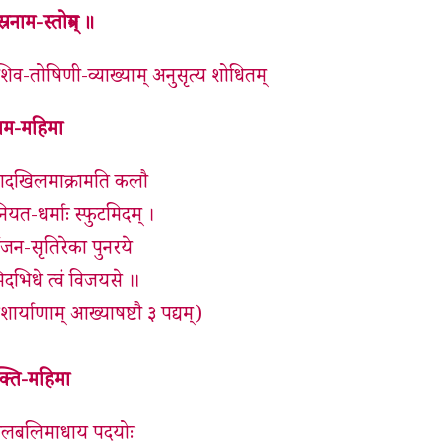
नाम-स्तोत्रम् ॥
, शिव-तोषिणी-व्याख्याम् अनुसृत्य शोधितम्
ाम-महिमा
र्जगदखिलमाक्रामति कलौ
-नियत-धर्माः स्फुटमिदम् ।
्भजन-सृतिरेका पुनरये
ुरभिदभिधे त्वं विजयसे ॥
टेशार्याणाम् आख्याषष्टौ ३ पद्यम्)
्ति-महिमा
 कमलबलिमाधाय पदयोः