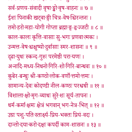
सर्व-प्रणय-संवादी वृषा·ङ्को·वृष-वाहनः ॥ ७ ॥
ईशः पिनाकी खट्वा·ङ्गी चित्र-वेष·श्चिरन्तनः ।
तमो·हरो·महा-योगी गोप्ता ब्रह्मा·ङ्ग-हृ·ज्जटी ॥ ८ ॥
काल-कालः कृत्ति-वासाः सु-भगः प्रणवा·त्मकः ।
उन्मत्त-वेष·श्चक्षुष्यो·दुर्वासाः स्मर-शासनः ॥ ९ ॥
दृढा·युधः स्कन्द-गुरुः परमेष्ठी परा·यणः ।
अ·नादि-मध्य-निधनो·गिरि-शो·गिरि-बान्धवः ॥ १० ॥
कुबेर-बन्धुः श्री-कण्ठो·लोक-वर्णो·त्तमो·त्तमः ।
सामान्य-देवः कोदण्डी नील-कण्ठः परश्वधी ॥ ११ ॥
विशाला·क्षो·मृग-व्याधः सुरे·शः सूर्य-तापनः ।
धर्म-कर्मा·क्षमः क्षेत्रं भगवान् भग-नेत्र-भित् ॥ १२ ॥
उग्रः पशु-पति·स्तार्क्ष्य-प्रिय-भक्तः प्रियं-वदः ।
दान्तो·दया·करो·दक्षः कपर्दी काम-शासनः ॥ १३ ॥