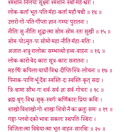
श्मशान-निलयः सूक्ष्मः श्मशान-स्थो·महे·श्वरः ।
लोक-कर्ता भूत-पति·र्महा-कर्ता महौ·षधी ॥ १४ ॥
उत्तरो·गो-पति·र्गोप्ता ज्ञान-गम्यः पुरातनः ।
नीतिः सु-नीतिः शुद्धा·त्मा सोम-सोम-रतः सुखी ॥ १५ ॥
सोम-पोऽमृत-पः सोमो·महा-नीति·र्महा-मतिः ।
अजात-शत्रु·रालोकः सम्भाव्यो·हव्य-वाहनः ॥ १६ ॥
लोक-कारो·वेद-कारः सूत्र-कारः सनातनः ।
मह·र्षिः कपिला·चार्यो·विश्व-दीप्ति·स्त्रि-लोचनः ॥ १७ ॥
पिनाक-पाणि·र्भू·र्देवः स्वस्ति-दः स्वस्ति-कृत् सदा ।
त्रि-धामा सौभ-गः शर्व-सर्व-ज्ञः सर्व-गोचरः ॥ १८ ॥
ब्रह्म-धृग्-विश्व-सृक्-स्वर्गः कर्णिकारः प्रियः कविः ।
शाखो·विशाखो·गो-शाखः शिवो·नै·कः क्रतुः समः ॥ १९ ॥
गङ्गा-प्लवो·दको·भावः सकलः स्थपति-स्थिरः ।
विजिता·त्मा विधेया·त्मा भूत-वाहन-सारथिः ॥ २० ॥