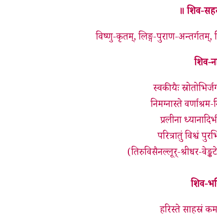
॥ शिव-सहस्र
विष्णु-कृतम्, लिङ्ग-पुराण-अन्तर्गतम्
शिव-न
स्वकीयैः स्रोतोभि
निमग्नास्ते वर्णाश्रम
प्रलीना ध्यानादिर
परित्रातुं विश्वं प
(तिरुविसैनल्लूर्-श्रीधर-वेङ्क
शिव-भक
हरिस्ते साहस्रं