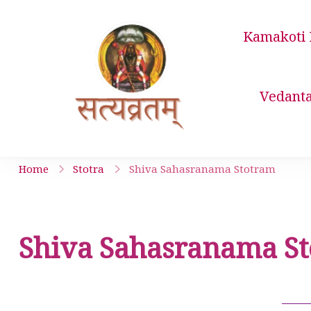
Skip
to
Kamakoti 
content
Satyavrata 
Vedant
Home
Stotra
Shiva Sahasranama Stotram
Shiva Sahasranama S