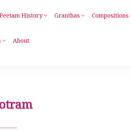
Peetam History
Granthas
Compositions
– Kanchi Kamakoti Guru Parampara Smaranam
a
About
totram