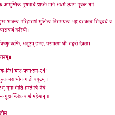
्मिक-पुरुषार्थ-प्राप्तेः मार्गे अधर्म-त्याग-पूर्वक-धर्म-
दुःख-भाक्त्व-परिहारार्थं सुखित्व-निरामयत्व-भद्र-दर्शकत्व-सिद्ध्यर्थं च
-पारायणं करिष्ये।
ष्णुः ऋषिः, अनुष्टुप् छन्दः, परमात्मा श्री-शङ्करो देवता।
यानम्॥
कनक-निभं चारु-पद्मा·सन-स्थं`
ड-कुच-भरा·भोग-गाढो·पगूढम् ।
ु-मृगा·भीति-हस्तं त्रि-नेत्रं
-गुहा·श्लिष्ट-पार्श्वं महे·शम् ॥
तोत्रम्