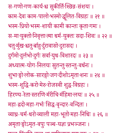
स-गणो·गण-कार्य·श्च सुकीर्ति·श्छिन्न-संशयः ।
काम-देवः काम-पालो·भस्मो·द्धूलित-विग्रहः ॥ २१ ॥
भस्म-प्रियो·भस्म-शायी कामी कान्तः कृता·गमः ।
स-मा·युक्तो·निवृत्ता·त्मा धर्म-युक्तः सदा-शिवः ॥ २२ ॥
चतु·र्मुख·श्चतु·र्बाहु·र्दुरावासो·दुरासदः ।
दुर्गमो·दुर्लभो·दुर्गः सर्वा·युध-विशारदः ॥ २३ ॥
अध्यात्म-योग-निलयः सुतन्तु·स्तन्तु-वर्धनः ।
शुभा·ङ्गो·लोक-सारङ्गो·जग·दीशोऽमृता·शनः ॥ २४ ॥
भस्म-शुद्धि-करो·मेरु·रोजस्वी शुद्ध-विग्रहः ।
हिरण्य-रेता·स्तरणि·र्मरीचि·र्महिमा·लयः ॥ २५ ॥
महा-ह्रदो·महा-गर्भः सिद्ध-वृन्दार-वन्दितः ।
व्याघ्र-चर्म-धरो·व्याली महा-भूतो·महा-निधिः ॥ २६ ॥
अमृता·ङ्गोऽमृत-वपुः पञ्च-यज्ञः प्रभञ्जनः ।