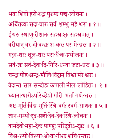
भवः शिवो·हरो·रुद्रः पुरुषः पद्म-लोचनः ।
अर्थितव्यः सदा·चारः सर्व-शम्भु-महे·श्वरः ॥ १ ॥
ईश्वरः स्थाणु·रीशानः सहस्राक्षः सहस्रपात् ।
वरीयान् वर-दो·वन्द्यः शं-करः पर-मे·श्वरः ॥ २ ॥
गङ्गा-धरः शूल-धरः परा·र्थै·क-प्रयोजनः ।
सर्व-ज्ञः सर्व-देवा·दि-गिरि-धन्वा जटा-धरः ॥ ३ ॥
चन्द्रा·पीड·श्चन्द्र-मौलि·र्विद्वान् विश्वा·मरे·श्वरः ।
वेदान्त-सार-सन्दोहः कपाली नील-लोहितः ॥ ४ ॥
ध्याना·धारोऽपरिच्छेद्यो·गौरी-भर्ता गणे·श्वरः ।
अष्ट-मूर्ति·र्विश्व-मूर्ति·स्त्रि-वर्गः स्वर्ग-साधनः ॥ ५ ॥
ज्ञान-गम्यो·दृढ-प्रज्ञो·देव-देव·स्त्रि-लोचनः ।
वामदेवो·महा-देवः पाण्डुः परिदृढोऽ-दृढः ॥ ६ ॥
विश्व-रूपो·विरूपा·क्षो·वा·गीशः शुचि·रन्तरः ।