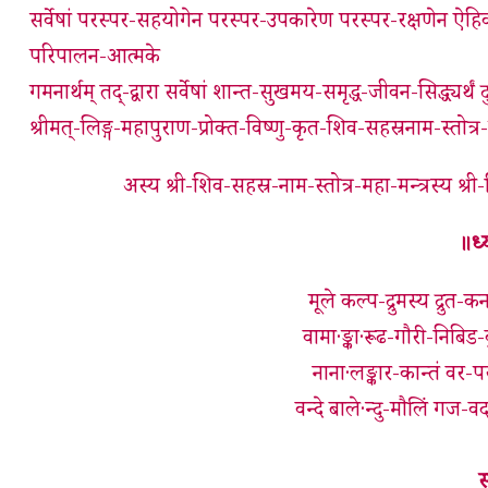
सर्वेषां परस्पर-सहयोगेन परस्पर-उपकारेण परस्पर-रक्षणेन ऐहिक-आमुष
परिपालन-आत्मके
गमनार्थम् तद्-द्वारा सर्वेषां शान्त-सुखमय-समृद्ध-जीवन-सिद्ध्यर्थं 
श्रीमत्-लिङ्ग-महापुराण-प्रोक्त-विष्णु-कृत-शिव-सहस्रनाम-स्तोत्र
अस्य श्री-शिव-सहस्र-नाम-स्तोत्र-महा-मन्त्रस्य श्री-वि
॥ध्
मूले कल्प-द्रुमस्य द्रुत-
वामा·ङ्का·रूढ-गौरी-निबि
नाना·लङ्कार-कान्तं वर-परश
वन्दे बाले·न्दु-मौलिं गज-वदन
स्