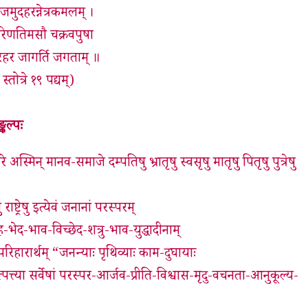
िजमुदहरन्नेत्रकमलम् ।
 परिणतिमसौ चक्रवपुषा
िपुरहर जागर्ति जगताम् ॥
्तोत्रे १९ पद्यम्)
्कल्पः
तरे अस्मिन् मानव-समाजे दम्पतिषु भ्रातृषु स्वसृषु मातृषु पितृषु पुत्रेषु
्ट्रेषु इत्येवं जनानां परस्परम्
-भेद-भाव-विच्छेद-शत्रु-भाव-युद्धादीनाम्
 परिहारार्थम् “जनन्याः पृथिव्याः काम-दुघायाः
या सर्वेषां परस्पर-आर्जव-प्रीति-विश्वास-मृदु-वचनता-आनुकूल्य-