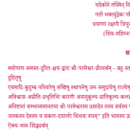
यदेकोने तस्मिन् न
गतो भक्त्युद्रेकः
त्रयाणां रक्षायै त्र
(शिव-महिम्नः स
सङ
ममोपात्त-समस्त-दुरित-क्षय-द्वारा श्री-परमेश्वर-प्रीत्यर्थम् – बहु-स्
दुहितृषु
एवमादि-कुटुम्ब-परिवारेषु सखिषु स्थापनेषु जन-समुदायेषु राज्येषु राष
अविश्वास-अप्रीति-प्रभृतिभिः कारणैः अनानुकूल्य-प्रातिकूल्य-कलह
अनिष्टानां सम्भाव्यमानतया श्री-परमेश्वरस्य प्रसादेन तस्य सर्वस्य
जनकस्य देवस्य च सकल-दयालोः शिशवः वयम्” इति भावस्य उत्पत्त्
ऐक्य-भाव-सिद्ध्यर्थम्